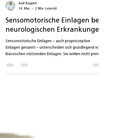
Axel Ruppert
14. Mai
2 Min. Lesezeit
Sensomotorische Einlagen bei
neurologischen Erkrankungen
Sensomotorische Einlagen – auch propriozeptive
Einlagen genannt – unterscheiden sich grundlegend von
klassischen stützenden Einlagen. Sie wirken nicht primär
passiv über das „Abstützen“ des Fußes, sondern setzen
gezielte Reize an der Fußsohle, um die Muskelaktivität
und Bewegungssteuerung positiv zu beeinflussen.