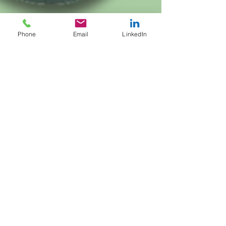
Phone
Email
LinkedIn
Axel Ruppert
14. Mai
2 Min. Lesezeit
Sensomotorische Einlagen bei
neurologischen Erkrankungen
Sensomotorische Einlagen – auch propriozeptive
Einlagen genannt – unterscheiden sich grundlegend von
klassischen stützenden Einlagen. Sie wirken nicht primär
passiv über das „Abstützen“ des Fußes, sondern setzen